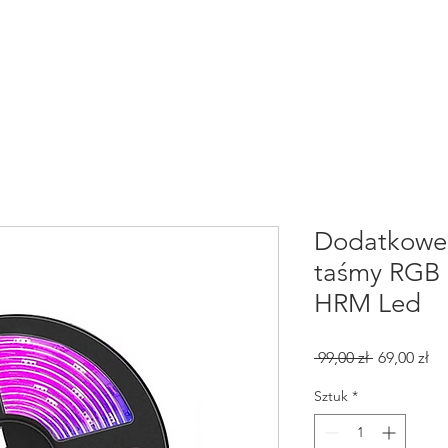
PRODUKTY
KOMPATYBILNOŚĆ
RECE
Dodatkowe
taśmy RGB 
HRM Led
Regularna
Ce
 99,00 zł 
69,00 zł
cena
Ra
Sztuk
*