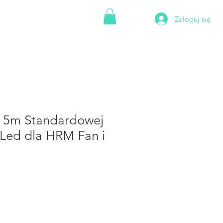
Zaloguj się
NZJE
WSPARCIE
KUP
 5m Standardowej
Led dla HRM Fan i
na
batowa