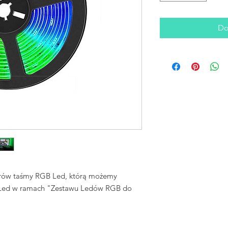
Do
trów taśmy RGB Led, którą możemy
cji Led w ramach "Zestawu Ledów RGB do